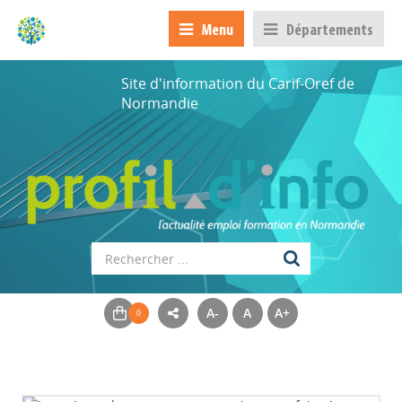
Menu
Départements
Site d'information du Carif-Oref de
Normandie
A-
A
A+