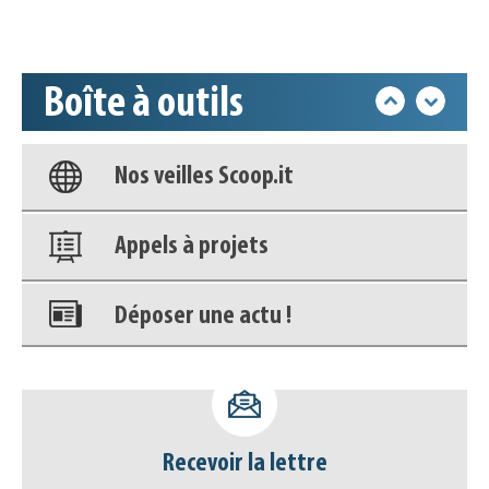
Accéder à son compte - (Se
déconnecter)
Boîte à outils
Base documentaire
Nos veilles Scoop.it
Appels à projets
Déposer une actu !
Accéder à son compte - (Se
déconnecter)
Recevoir la lettre
Base documentaire