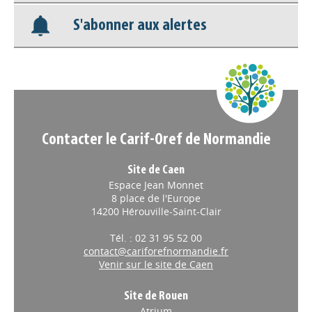
S'abonner aux alertes
Nos veilles Scoop.it
Appels à projets
Contacter le Carif-Oref de Normandie
Site de Caen
Espace Jean Monnet
8 place de l'Europe
14200 Hérouville-Saint-Clair
Tél. : 02 31 95 52 00
contact@cariforefnormandie.fr
Venir sur le site de Caen
Site de Rouen
Atrium