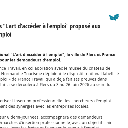
rs "L'art d'accéder à l'emploi" proposé aux
mploi
ional "L'art d'accéder à l'emploi", la ville de Flers et France
t pour les demandeurs d'emploi.
rance Travail, en collaboration avec le musée du château de
 Normandie Tourisme déploient le dispositif national labellisé
mploi » de France Travail qui a déjà fait ses preuves dans
elui-ci se déroulera à Flers du 3 au 26 juin 2026 au sein du
avoriser l'insertion professionnelle des chercheurs d'emploi
réant des synergies avec les entreprises locales.
é sur 8 demi-journées, accompagnera des demandeurs
marches d’insertion professionnelle, avec un objectif clair :
es, lever les freins et favoriser le retour à l’emploi.