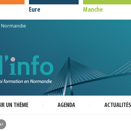
Eure
Manche
de Normandie
SIR UN THÈME
AGENDA
ACTUALITÉS
A+