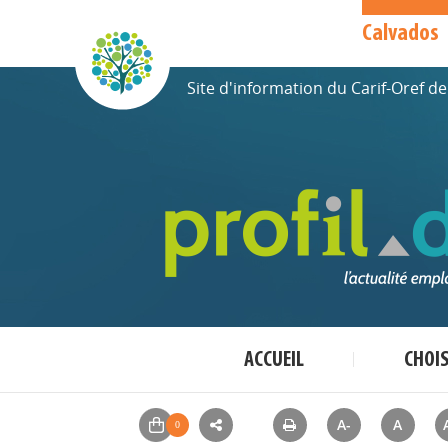
Calvados
Site d'information du Carif-Oref 
ACCUEIL
CHOI
A-
A