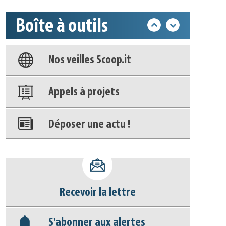
Boîte à outils
Base documentaire
Nos veilles Scoop.it
Appels à projets
Déposer une actu !
Accéder à son compte - (Se
déconnecter)
Recevoir la lettre
Base documentaire
S'abonner aux alertes