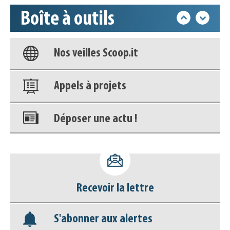
Boîte à outils
Base documentaire
Nos veilles Scoop.it
Appels à projets
Déposer une actu !
Accéder à son compte - (Se
déconnecter)
Recevoir la lettre
Base documentaire
S'abonner aux alertes
Nos veilles Scoop.it