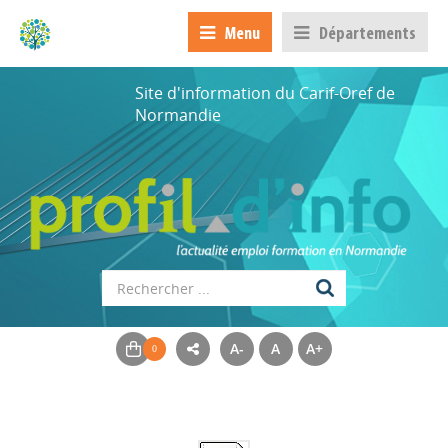
Menu
Départements
Site d'information du Carif-Oref de
Normandie
A-
A
A+