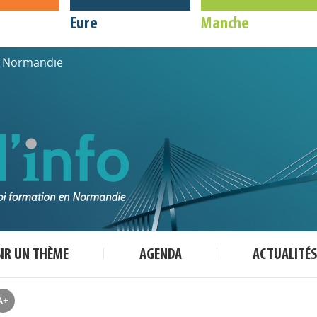
Eure
Manche
de Normandie
SIR UN THÈME
AGENDA
ACTUALITÉS
A+