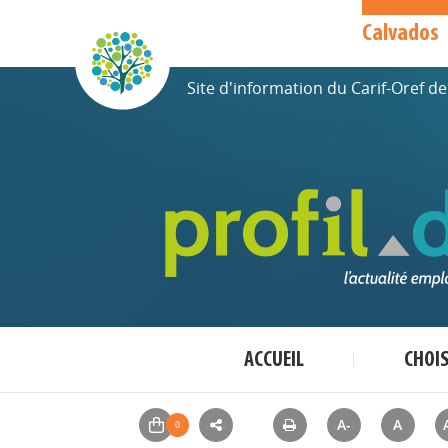
Calvados
Site d'information du Carif-Oref 
ACCUEIL
CHOI
A-
A