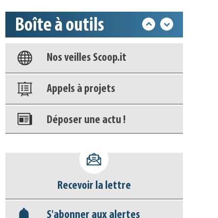
Boîte à outils
Base documentaire
Nos veilles Scoop.it
Appels à projets
Déposer une actu !
Accéder à son compte - (Se
déconnecter)
Recevoir la lettre
Base documentaire
S'abonner aux alertes