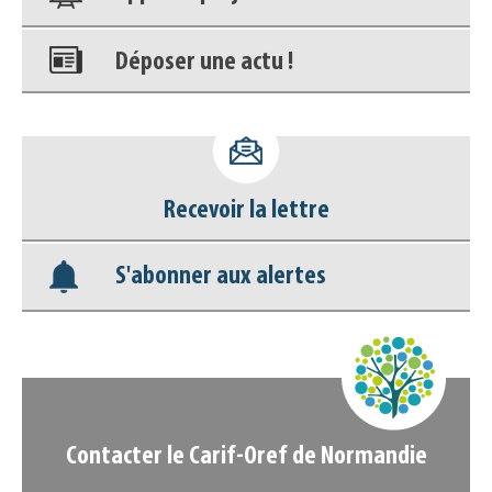
Déposer une actu !
Accéder à son compte - (Se
déconnecter)
Recevoir la lettre
Base documentaire
S'abonner aux alertes
Nos veilles Scoop.it
Appels à projets
Contacter le Carif-Oref de Normandie