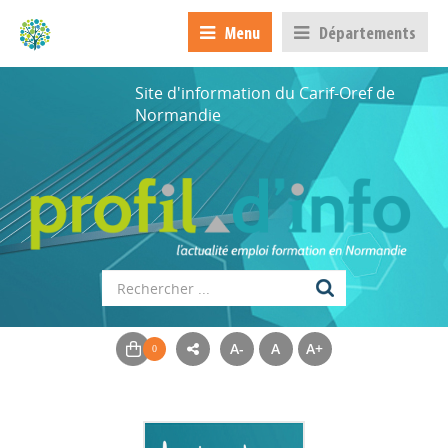
Menu
Départements
Site d'information du Carif-Oref de
Normandie
A-
A
A+