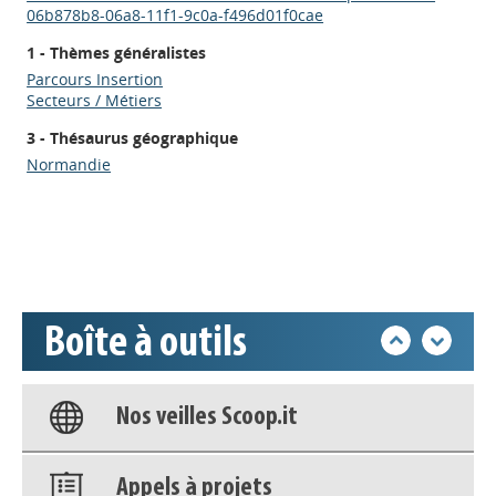
06b878b8-06a8-11f1-9c0a-f496d01f0cae
1 - Thèmes généralistes
Parcours Insertion
Secteurs / Métiers
Appels à projets
3 - Thésaurus géographique
Normandie
Déposer une actu !
Accéder à son compte - (Se
déconnecter)
Boîte à outils
Base documentaire
Nos veilles Scoop.it
Appels à projets