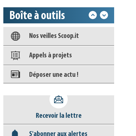
Boîte à outils
Base documentaire
Nos veilles Scoop.it
Appels à projets
Déposer une actu !
Accéder à son compte - (Se
déconnecter)
Recevoir la lettre
Base documentaire
S'abonner aux alertes