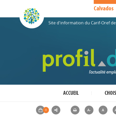
Calvados
Site d'information du Carif-Oref 
ACCUEIL
CHOI
A-
A