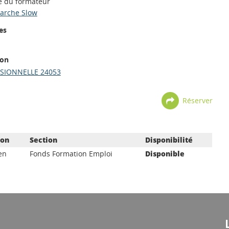
e du formateur
marche Slow
es
ion
SIONNELLE 24053
Réserver
ion
Section
Disponibilité
en
Fonds Formation Emploi
Disponible