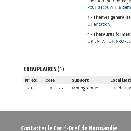
Fonction méthodologi
Pour découvrir la dé
1 - Thèmes généralist
Orientation
4 - Thésaurus format
ORIENTATION PROFES
EXEMPLAIRES (1)
N° ex.
Cote
Support
Localisat
1209
ORI3 076
Monographie
Site de Ca
Contacter le Carif-Oref de Normandie