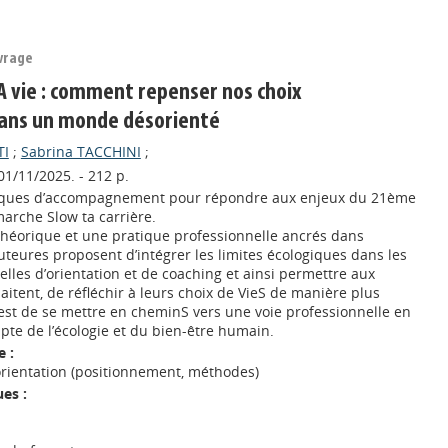
vrage
LA vie : comment repenser nos choix
dans un monde désorienté
TI
;
Sabrina TACCHINI
;
 01/11/2025. - 212 p.
iques d’accompagnement pour répondre aux enjeux du 21ème
émarche Slow ta carrière.
théorique et une pratique professionnelle ancrés dans
auteures proposent d’intégrer les limites écologiques dans les
lles d’orientation et de coaching et ainsi permettre aux
itent, de réfléchir à leurs choix de VieS de manière plus
 est de se mettre en cheminS vers une voie professionnelle en
te de l’écologie et du bien-être humain.
 :
 orientation (positionnement, méthodes)
es :