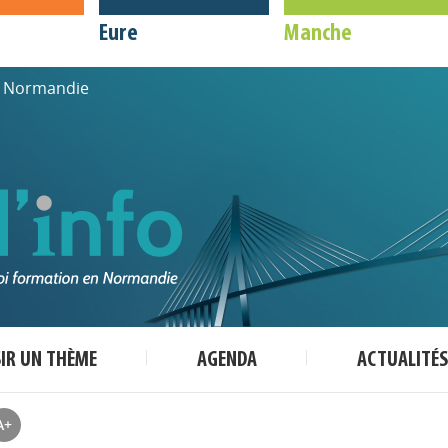
Eure
Manche
de Normandie
SIR UN THÈME
AGENDA
ACTUALITÉS
A+