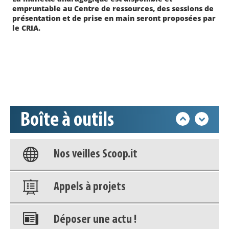
empruntable au Centre de ressources, des sessions de
Appels à projets
présentation et de prise en main seront proposées par
le CRIA.
Déposer une actu !
Accéder à son compte - (Se
déconnecter)
Boîte à outils
Base documentaire
Nos veilles Scoop.it
Appels à projets
Déposer une actu !