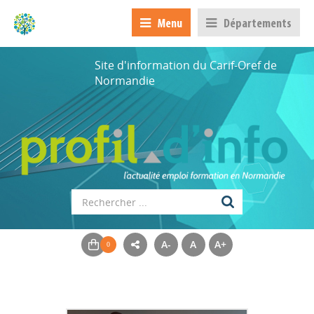
Menu
Départements
Site d'information du Carif-Oref de
Normandie
A-
A
A+