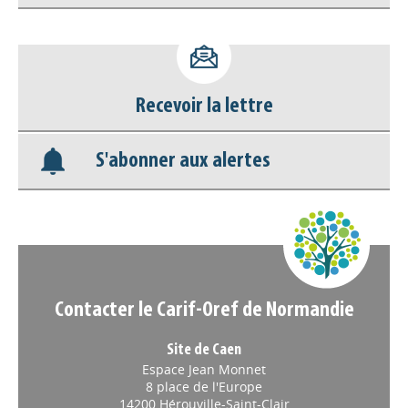
Accéder à son compte - (Se
déconnecter)
Recevoir la lettre
Base documentaire
S'abonner aux alertes
Nos veilles Scoop.it
Appels à projets
Contacter le Carif-Oref de Normandie
Site de Caen
Espace Jean Monnet
8 place de l'Europe
14200 Hérouville-Saint-Clair