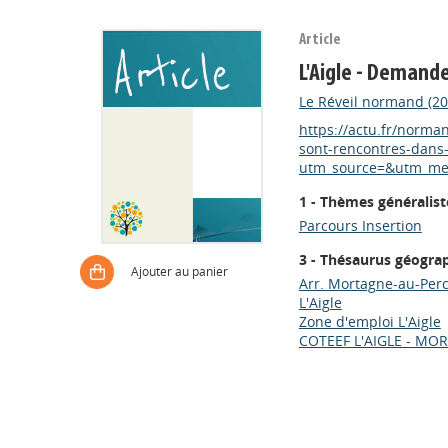
Article
L'Aigle - Demand
Le Réveil normand (20
https://actu.fr/norma
sont-rencontres-dans-
utm_source=&utm_me
1 - Thèmes généralist
Parcours Insertion
3 - Thésaurus géogra
Ajouter au panier
Arr. Mortagne-au-Per
L'Aigle
Zone d'emploi L'Aigle
COTEEF L'AIGLE - MO