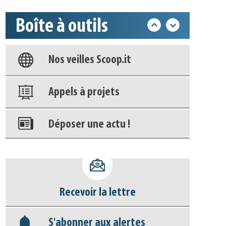
Boîte à outils
Base documentaire
Nos veilles Scoop.it
Appels à projets
Déposer une actu !
Accéder à son compte - (Se
déconnecter)
Recevoir la lettre
Base documentaire
S'abonner aux alertes