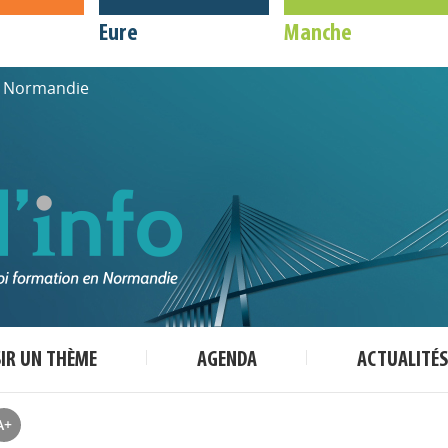
Eure
Manche
de Normandie
SIR UN THÈME
AGENDA
ACTUALITÉS
A+