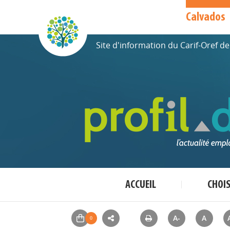
Calvados
Site d'information du Carif-Oref 
ACCUEIL
CHOI
A-
A