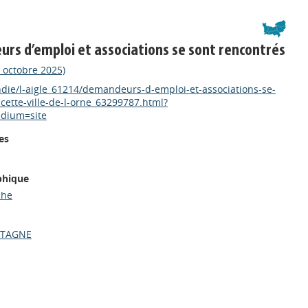
eurs d’emploi et associations se sont rencontrés
 octobre 2025)
ndie/l-aigle_61214/demandeurs-d-emploi-et-associations-se-
cette-ville-de-l-orne_63299787.html?
dium=site
es
phique
che
RTAGNE