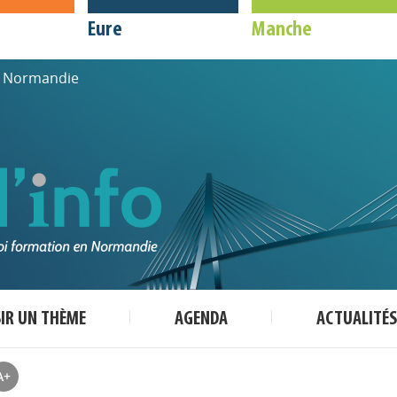
Eure
Manche
de Normandie
SIR UN THÈME
AGENDA
ACTUALITÉS
A+