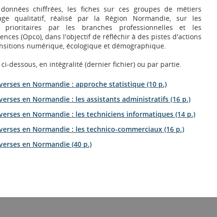
onnées chiffrées, les fiches sur ces groupes de métiers
age qualitatif, réalisé par la Région Normandie, sur les
prioritaires par les branches professionnelles et les
ces (Opco), dans l'objectif de réfléchir à des pistes d'actions
transitions numérique, écologique et démographique.
ci-dessous, en intégralité (dernier fichier) ou par partie.
verses en Normandie : approche statistique (10 p.)
erses en Normandie : les assistants administratifs (16 p.)
erses en Normandie : les techniciens informatiques (14 p.)
verses en Normandie : les technico-commerciaux (16 p.)
verses en Normandie (40 p.)