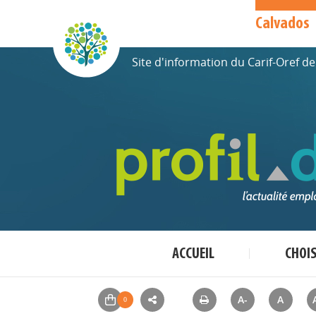
Calvados
Site d'information du Carif-Oref 
ACCUEIL
CHOI
A-
A