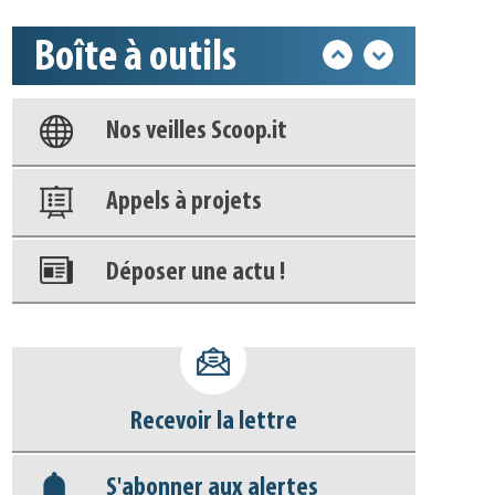
Boîte à outils
Base documentaire
Nos veilles Scoop.it
Appels à projets
Déposer une actu !
Accéder à son compte - (Se
déconnecter)
Recevoir la lettre
Base documentaire
S'abonner aux alertes