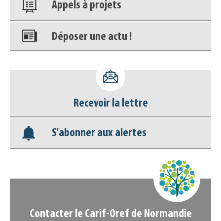
Appels à projets
Déposer une actu !
Accéder à son compte - (Se
déconnecter)
Recevoir la lettre
Base documentaire
S'abonner aux alertes
Nos veilles Scoop.it
Appels à projets
Contacter le Carif-Oref de Normandie