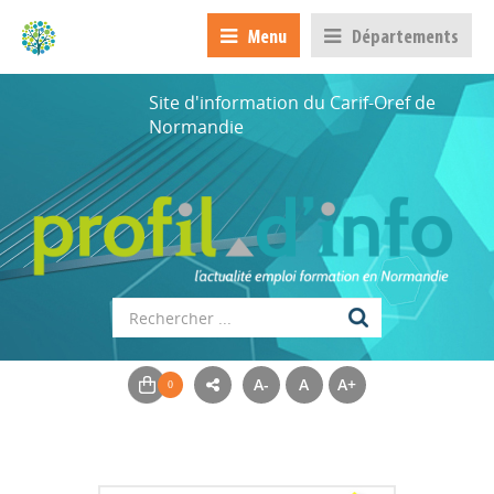
Menu
Départements
Site d'information du Carif-Oref de
Normandie
A-
A
A+