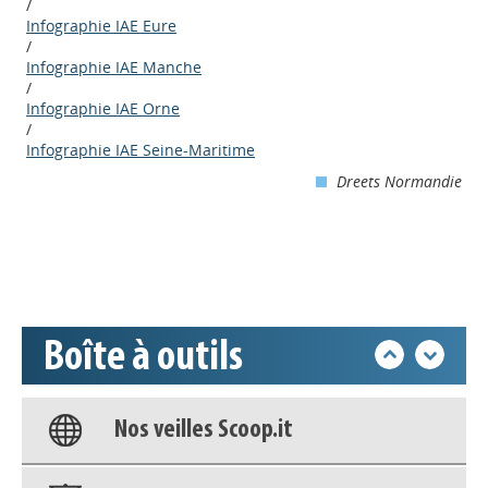
/
Infographie IAE Eure
/
Infographie IAE Manche
/
Infographie IAE Orne
/
Appels à projets
Infographie IAE Seine-Maritime
Dreets Normandie
Déposer une actu !
Accéder à son compte - (Se
déconnecter)
Boîte à outils
Base documentaire
Nos veilles Scoop.it