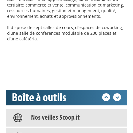
tertiaire: commerce et vente, communication et marketing,
ressources humaines, gestion et management, qualité,
environnement, achats et approvisionnements.
Il dispose de sept salles de cours, d’espaces de coworking,
d’une salle de conférences modulable de 200 places et
Appels à projets
d’une cafétéria.
Déposer une actu !
Accéder à son compte - (Se
déconnecter)
Boîte à outils
Base documentaire
Nos veilles Scoop.it