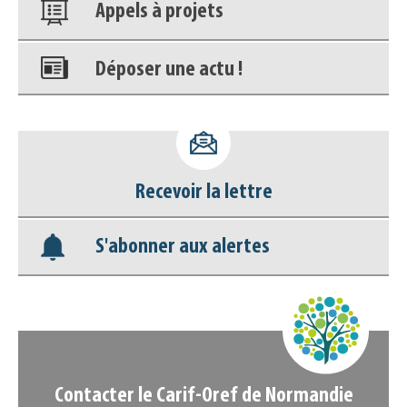
Appels à projets
Déposer une actu !
Accéder à son compte - (Se
déconnecter)
Recevoir la lettre
Base documentaire
S'abonner aux alertes
Nos veilles Scoop.it
Appels à projets
Contacter le Carif-Oref de Normandie