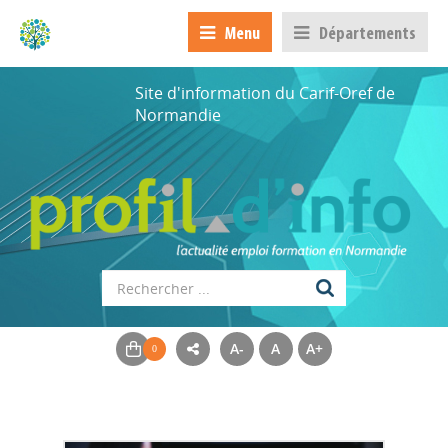
Menu
Départements
Site d'information du Carif-Oref de
Normandie
A-
A
A+