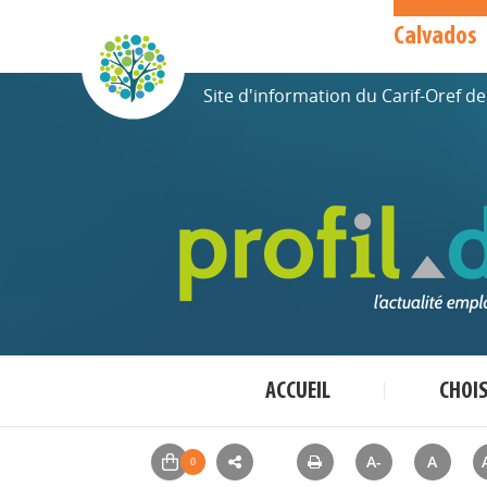
Calvados
Site d'information du Carif-Oref 
ACCUEIL
CHOI
A-
A