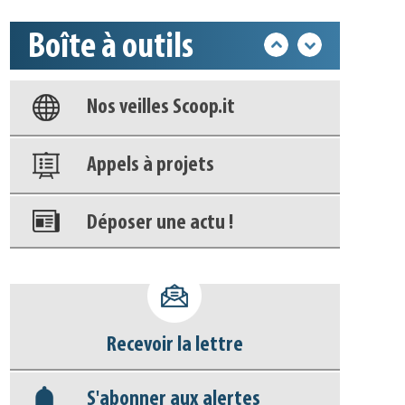
Boîte à outils
Base documentaire
Nos veilles Scoop.it
Appels à projets
Déposer une actu !
Accéder à son compte - (Se
déconnecter)
Recevoir la lettre
Base documentaire
S'abonner aux alertes