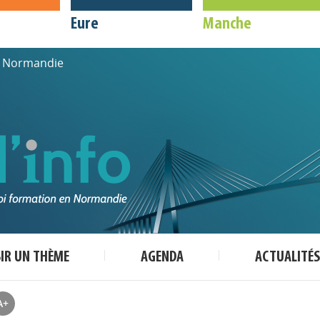
Eure
Manche
de Normandie
SIR UN THÈME
AGENDA
ACTUALITÉS
A+