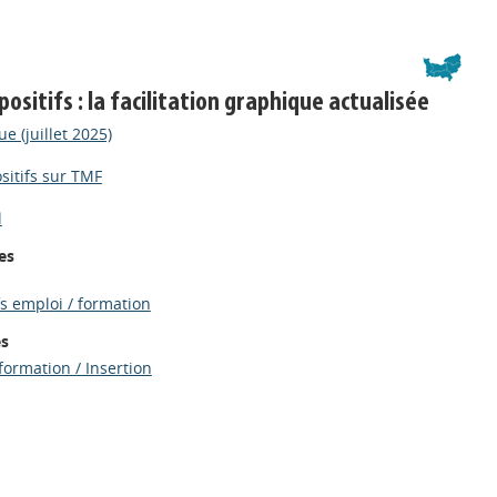
positifs : la facilitation graphique actualisée
ue (juillet 2025)
sitifs sur TMF
l
es
fs emploi / formation
es
formation / Insertion