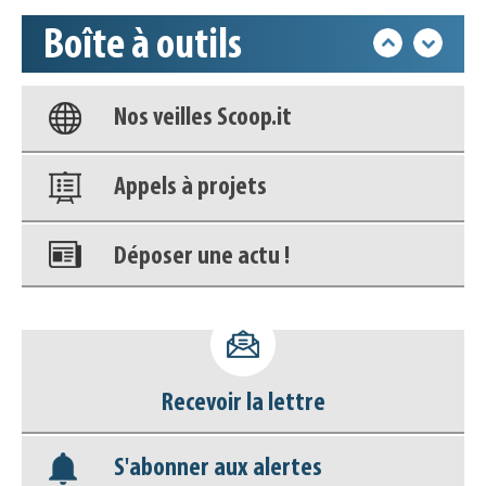
Boîte à outils
Base documentaire
Nos veilles Scoop.it
Appels à projets
Déposer une actu !
Accéder à son compte - (Se
déconnecter)
Recevoir la lettre
Base documentaire
S'abonner aux alertes
Nos veilles Scoop.it