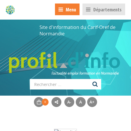
Menu
Départements
Site d'information du Carif-Oref de
Normandie
A-
A
A+