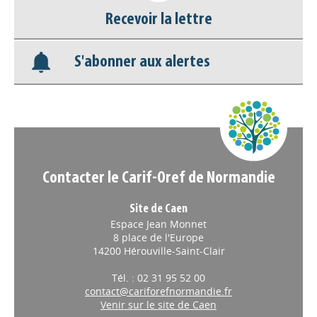
Recevoir la lettre
Base documentaire
S'abonner aux alertes
Nos veilles Scoop.it
Appels à projets
Contacter le Carif-Oref de Normandie
Site de Caen
Espace Jean Monnet
8 place de l'Europe
14200 Hérouville-Saint-Clair
Tél. : 02 31 95 52 00
contact@cariforefnormandie.fr
Venir sur le site de Caen