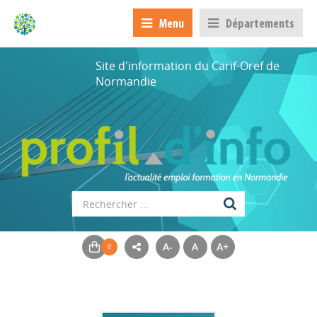
Menu
Départements
Site d'information du Carif-Oref de
Normandie
A-
A
A+