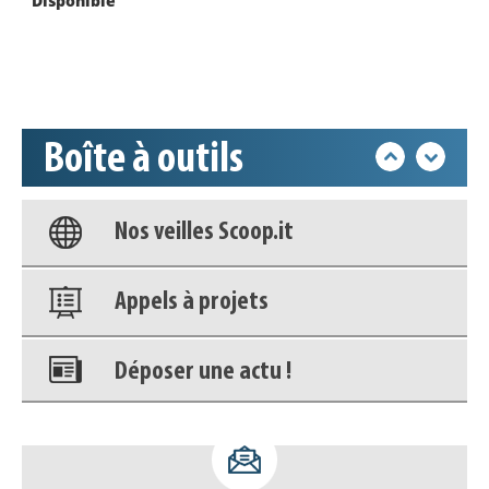
Disponible
Déposer une actu !
Accéder à son compte - (Se
déconnecter)
Boîte à outils
Base documentaire
Nos veilles Scoop.it
Appels à projets
Déposer une actu !
Accéder à son compte - (Se
déconnecter)