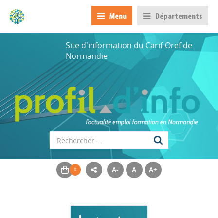
Menu
Départements
Site d'information du Carif-Oref de
Normandie
A-
A
A+