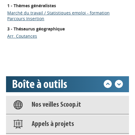
1 - Thèmes généralistes
Marché du travail / Statistiques emploi - formation
Parcours Insertion
Appels à projets
3 - Thésaurus géographique
Arr. Coutances
Déposer une actu !
Accéder à son compte - (Se
déconnecter)
Boîte à outils
Base documentaire
Nos veilles Scoop.it
Appels à projets