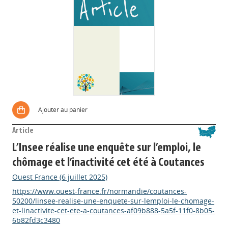
Ajouter au panier
Article
L’Insee réalise une enquête sur l’emploi, le
chômage et l’inactivité cet été à Coutances
Ouest France (6 juillet 2025)
https://www.ouest-france.fr/normandie/coutances-
50200/linsee-realise-une-enquete-sur-lemploi-le-chomage-
et-linactivite-cet-ete-a-coutances-af09b888-5a5f-11f0-8b05-
6b82fd3c3480