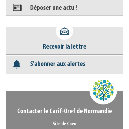
Déposer une actu !
Accéder à son compte - (Se
déconnecter)
Recevoir la lettre
Base documentaire
S'abonner aux alertes
Nos veilles Scoop.it
Appels à projets
Contacter le Carif-Oref de Normandie
Site de Caen