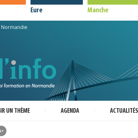
Eure
Manche
de Normandie
SIR UN THÈME
AGENDA
ACTUALITÉS
A+