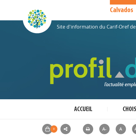
Calvados
Site d'information du Carif-Oref 
ACCUEIL
CHOI
A-
A