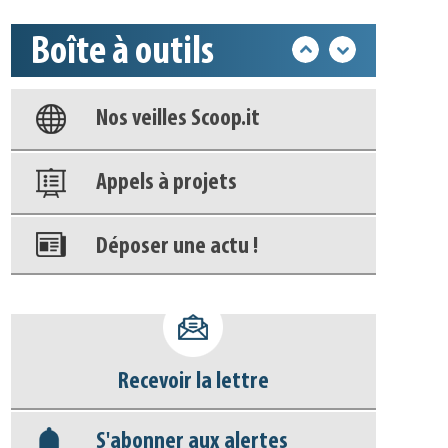
Boîte à outils
Base documentaire
Nos veilles Scoop.it
Appels à projets
Déposer une actu !
Accéder à son compte - (Se
déconnecter)
Recevoir la lettre
Base documentaire
S'abonner aux alertes