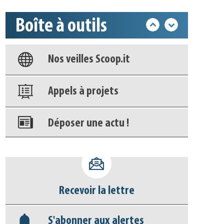
Boîte à outils
Base documentaire
Nos veilles Scoop.it
Appels à projets
Déposer une actu !
Accéder à son compte - (Se
déconnecter)
Recevoir la lettre
Base documentaire
S'abonner aux alertes