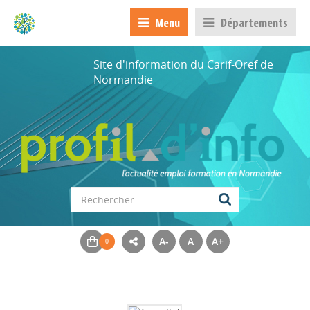
Menu
Départements
Site d'information du Carif-Oref de
Normandie
A-
A
A+