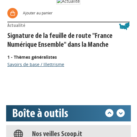
Ajouter au panier
Actualité
Signature de la feuille de route "France
Numérique Ensemble" dans la Manche
Appels à projets
1 - Thèmes généralistes
Savoirs de base / Illettrisme
Déposer une actu !
Accéder à son compte - (Se
déconnecter)
Boîte à outils
Base documentaire
Nos veilles Scoop.it