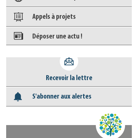
Appels à projets
Déposer une actu !
Accéder à son compte - (Se
déconnecter)
Recevoir la lettre
Base documentaire
S'abonner aux alertes
Nos veilles Scoop.it
Appels à projets