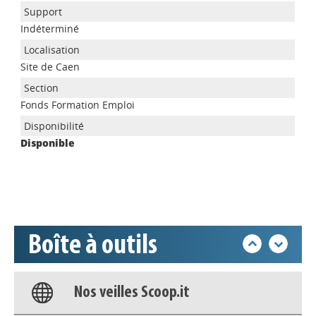
Indéterminé
Site de Caen
Appels à projets
Fonds Formation Emploi
Disponible
Déposer une actu !
Accéder à son compte - (Se
déconnecter)
Boîte à outils
Base documentaire
Nos veilles Scoop.it