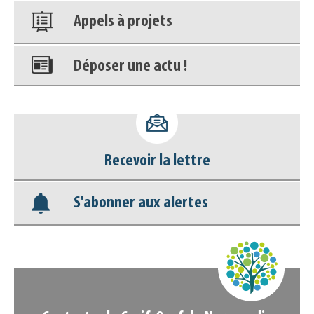
Appels à projets
Déposer une actu !
Accéder à son compte - (Se
déconnecter)
Recevoir la lettre
Base documentaire
S'abonner aux alertes
Nos veilles Scoop.it
Appels à projets