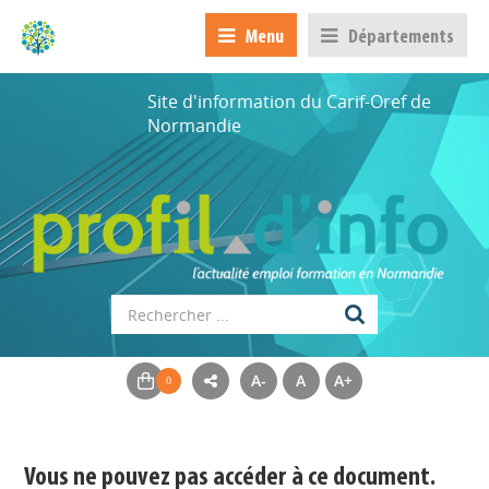
Menu
Départements
Site d'information du Carif-Oref de
Normandie
A-
A
A+
Appels à projets
Déposer une actu !
Vous ne pouvez pas accéder à ce document.