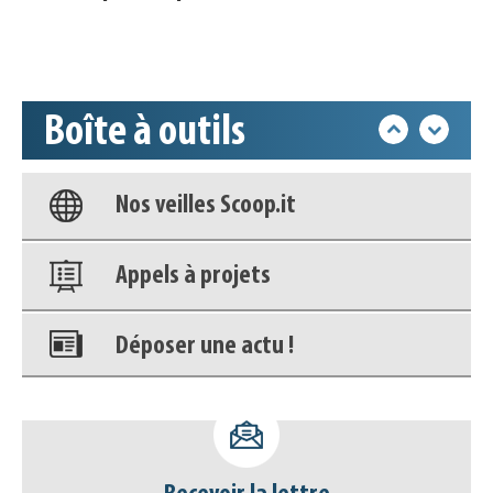
Accéder à son compte - (Se
déconnecter)
Boîte à outils
Base documentaire
Nos veilles Scoop.it
Appels à projets
Déposer une actu !
Accéder à son compte - (Se
déconnecter)