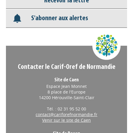
Recevoir la lettre
Base documentaire
S'abonner aux alertes
Nos veilles Scoop.it
Appels à projets
Contacter le Carif-Oref de Normandie
Site de Caen
Espace Jean Monnet
8 place de l'Europe
14200 Hérouville-Saint-Clair
Tél. : 02 31 95 52 00
contact@cariforefnormandie.fr
Venir sur le site de Caen