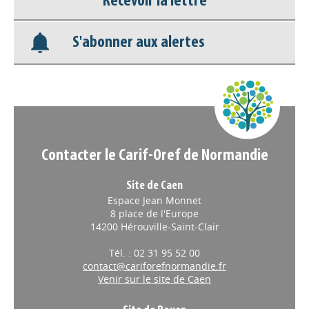
Recevoir la lettre
Base documentaire
S'abonner aux alertes
Nos veilles Scoop.it
Appels à projets
Contacter le Carif-Oref de Normandie
Site de Caen
Espace Jean Monnet
8 place de l'Europe
14200 Hérouville-Saint-Clair
Tél. : 02 31 95 52 00
contact@cariforefnormandie.fr
Venir sur le site de Caen