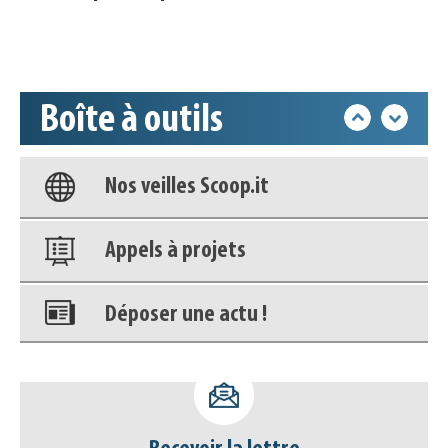
Accéder à son compte - (Se
déconnecter)
Boîte à outils
Base documentaire
Nos veilles Scoop.it
Appels à projets
Déposer une actu !
Accéder à son compte - (Se
déconnecter)