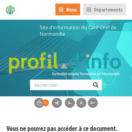
Menu
Départements
Site d'information du Carif-Oref de
Normandie
A-
A
A+
Appels à projets
Déposer une actu !
Vous ne pouvez pas accéder à ce document.