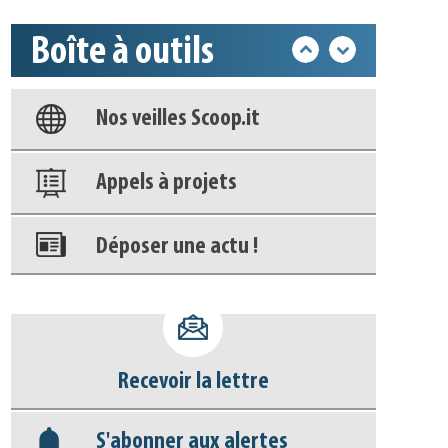
Boîte à outils
Base documentaire
Nos veilles Scoop.it
Appels à projets
Déposer une actu !
Accéder à son compte - (Se
déconnecter)
Recevoir la lettre
Base documentaire
S'abonner aux alertes