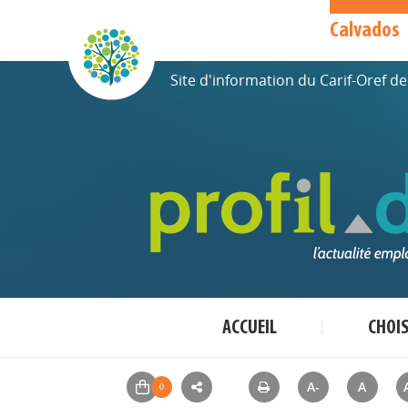
Calvados
Site d'information du Carif-Oref 
ACCUEIL
CHOI
A-
A