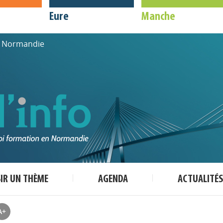
Eure
Manche
de Normandie
SIR UN THÈME
AGENDA
ACTUALITÉS
A+