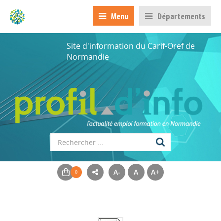
Menu
Départements
Site d'information du Carif-Oref de
Normandie
A-
A
A+