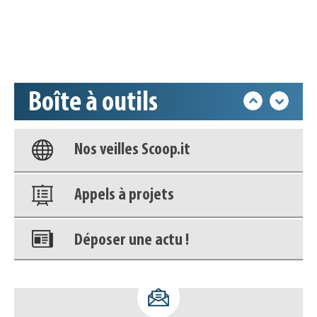
Déposer une actu !
Accéder à son compte - (Se
déconnecter)
Boîte à outils
Base documentaire
Nos veilles Scoop.it
Appels à projets
Déposer une actu !
Accéder à son compte - (Se
déconnecter)