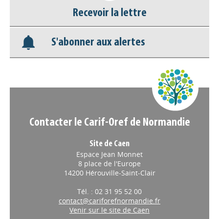
Recevoir la lettre
Base documentaire
S'abonner aux alertes
Nos veilles Scoop.it
Appels à projets
Contacter le Carif-Oref de Normandie
Site de Caen
Espace Jean Monnet
8 place de l'Europe
14200 Hérouville-Saint-Clair
Tél. : 02 31 95 52 00
contact@cariforefnormandie.fr
Venir sur le site de Caen