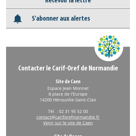
Recevoir la lettre
Base documentaire
S'abonner aux alertes
Nos veilles Scoop.it
Appels à projets
Contacter le Carif-Oref de Normandie
Site de Caen
Espace Jean Monnet
8 place de l'Europe
14200 Hérouville-Saint-Clair
Tél. : 02 31 95 52 00
contact@cariforefnormandie.fr
Venir sur le site de Caen