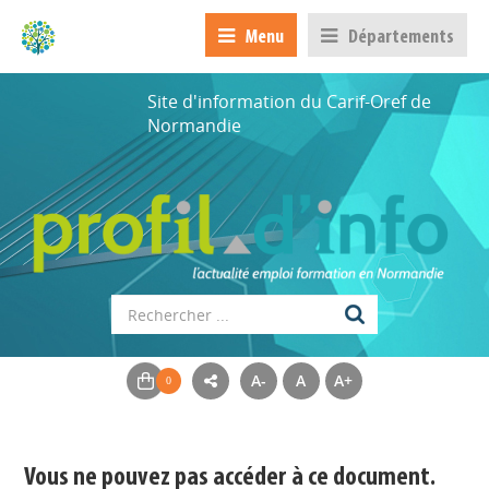
Menu
Départements
Site d'information du Carif-Oref de
Normandie
A-
A
A+
Appels à projets
Déposer une actu !
Vous ne pouvez pas accéder à ce document.