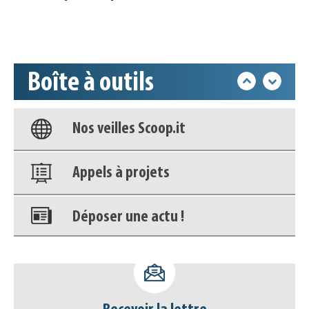
Accéder à son compte - (Se
déconnecter)
Boîte à outils
Base documentaire
Nos veilles Scoop.it
Appels à projets
Déposer une actu !
Accéder à son compte - (Se
déconnecter)