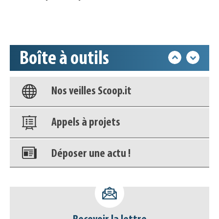
Accéder à son compte - (Se
déconnecter)
Boîte à outils
Base documentaire
Nos veilles Scoop.it
Appels à projets
Déposer une actu !
Accéder à son compte - (Se
déconnecter)