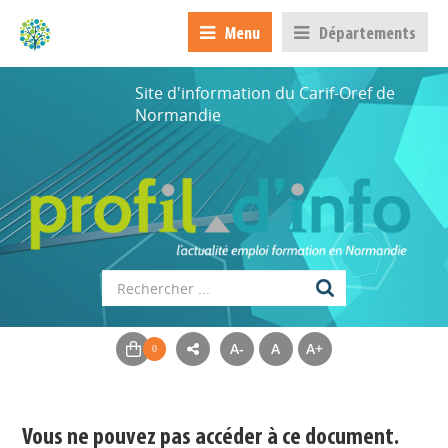
Menu
Départements
Site d'information du Carif-Oref de
Normandie
A-
A
A+
Appels à projets
Déposer une actu !
Vous ne pouvez pas accéder à ce document.