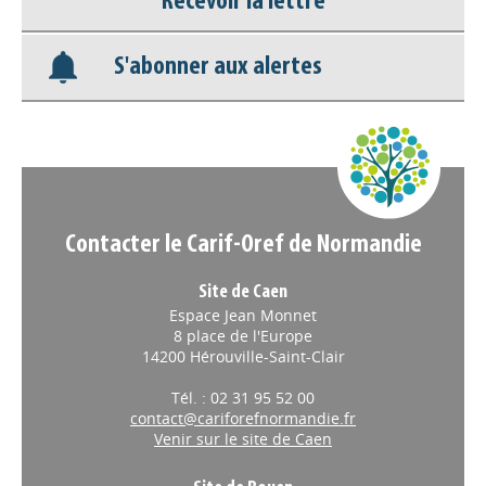
Recevoir la lettre
Base documentaire
S'abonner aux alertes
Nos veilles Scoop.it
Appels à projets
Contacter le Carif-Oref de Normandie
Site de Caen
Espace Jean Monnet
8 place de l'Europe
14200 Hérouville-Saint-Clair
Tél. : 02 31 95 52 00
contact@cariforefnormandie.fr
Venir sur le site de Caen