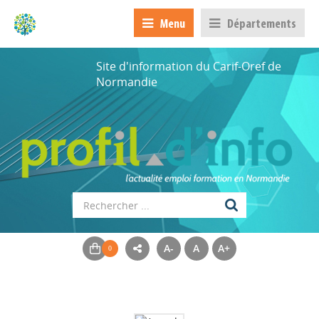
Menu
Départements
Site d'information du Carif-Oref de
Normandie
A-
A
A+