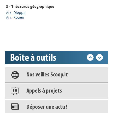
3 - Thésaurus géographique
Appels à projets
Arr. Dieppe
Arr. Rouen
Déposer une actu !
Accéder à son compte - (Se
déconnecter)
Boîte à outils
Base documentaire
Nos veilles Scoop.it
Appels à projets
Déposer une actu !