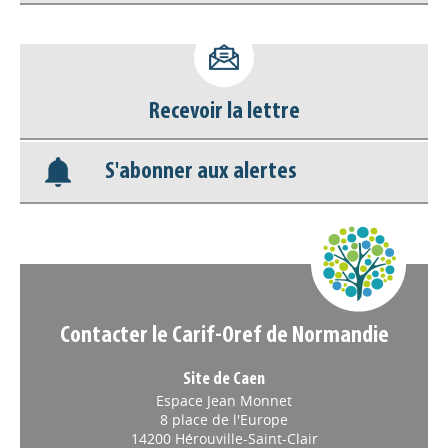
Accéder à son compte - (Se
déconnecter)
Recevoir la lettre
Base documentaire
S'abonner aux alertes
Nos veilles Scoop.it
Appels à projets
Contacter le Carif-Oref de Normandie
Site de Caen
Espace Jean Monnet
8 place de l'Europe
14200 Hérouville-Saint-Clair