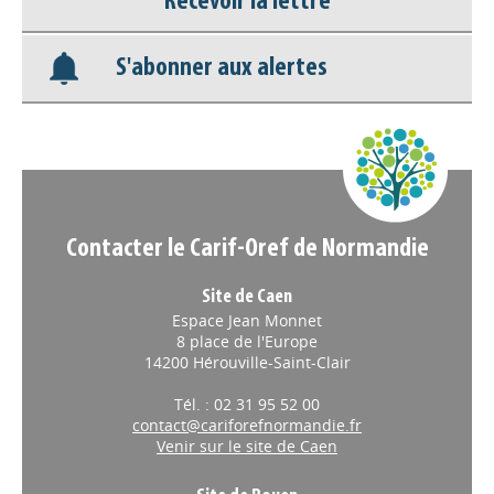
Base documentaire
Recevoir la lettre
Nos veilles Scoop.it
S'abonner aux alertes
Appels à projets
Contacter le Carif-Oref de Normandie
Site de Caen
Espace Jean Monnet
8 place de l'Europe
14200 Hérouville-Saint-Clair
Tél. : 02 31 95 52 00
contact@cariforefnormandie.fr
Venir sur le site de Caen