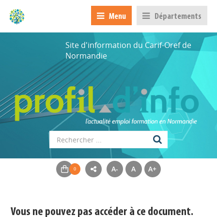
Menu
Départements
Site d'information du Carif-Oref de
Normandie
A-
A
A+
Appels à projets
Déposer une actu !
Vous ne pouvez pas accéder à ce document.