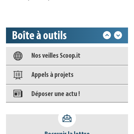
Accéder à son compte - (Se
déconnecter)
Boîte à outils
Base documentaire
Nos veilles Scoop.it
Appels à projets
Déposer une actu !
Accéder à son compte - (Se
déconnecter)