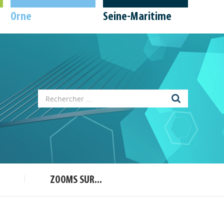
Orne
Seine-Maritime
Appels à projets
Déposer une actu !
Accéder à son compte - (Se
déconnecter)
Base documentaire
ZOOMS SUR...
Nos veilles Scoop.it