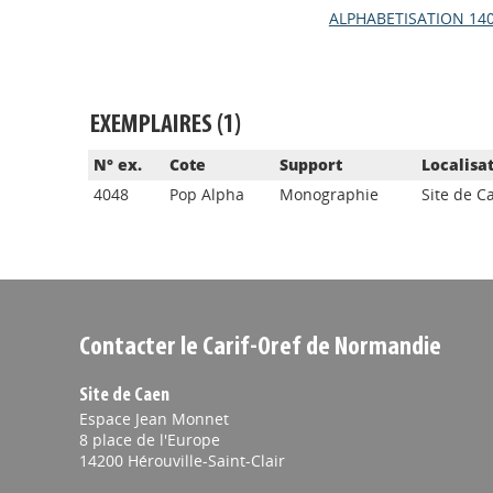
ALPHABETISATION 14
EXEMPLAIRES (1)
N° ex.
Cote
Support
Localisa
4048
Pop Alpha
Monographie
Site de C
Contacter le Carif-Oref de Normandie
Site de Caen
Espace Jean Monnet
8 place de l'Europe
14200 Hérouville-Saint-Clair