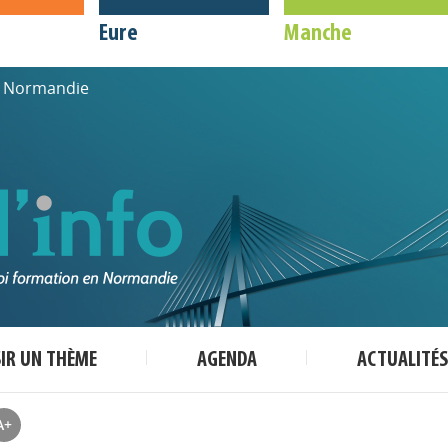
Eure
Manche
de Normandie
SIR UN THÈME
AGENDA
ACTUALITÉS
A+