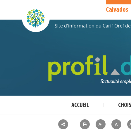
Calvados
Site d'information du Carif-Oref 
ACCUEIL
CHOI
A-
A