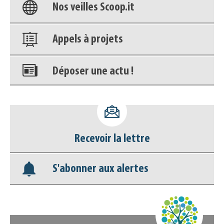
Nos veilles Scoop.it
Appels à projets
Déposer une actu !
Accéder à son compte - (Se
déconnecter)
Recevoir la lettre
Base documentaire
S'abonner aux alertes
Nos veilles Scoop.it
Appels à projets