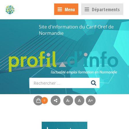
Menu
Départements
Site d'information du Carif-Oref de
Normandie
A-
A
A+