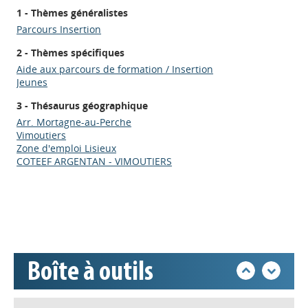
1 - Thèmes généralistes
Parcours Insertion
2 - Thèmes spécifiques
Aide aux parcours de formation / Insertion
Jeunes
3 - Thésaurus géographique
Arr. Mortagne-au-Perche
Appels à projets
Vimoutiers
Zone d'emploi Lisieux
COTEEF ARGENTAN - VIMOUTIERS
Déposer une actu !
Accéder à son compte - (Se
déconnecter)
Boîte à outils
Base documentaire