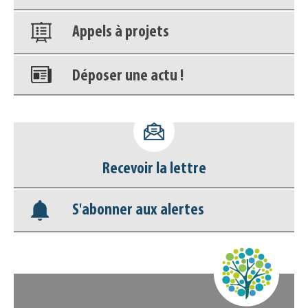
Appels à projets
Déposer une actu !
Accéder à son compte - (Se
déconnecter)
Recevoir la lettre
Base documentaire
S'abonner aux alertes
Nos veilles Scoop.it
Appels à projets