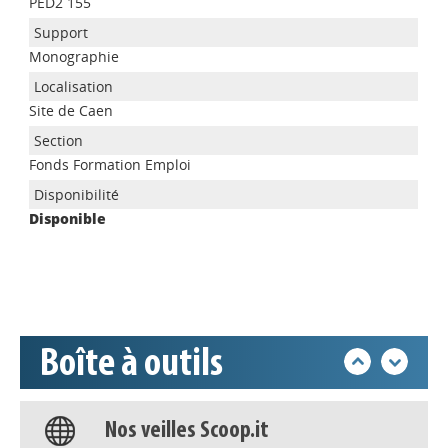
PED2 155
Monographie
Site de Caen
Appels à projets
Fonds Formation Emploi
Disponible
Déposer une actu !
Accéder à son compte - (Se
déconnecter)
Boîte à outils
Base documentaire
Nos veilles Scoop.it