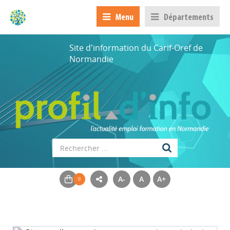
Menu
Départements
Site d'information du Carif-Oref de
Normandie
A-
A
A+