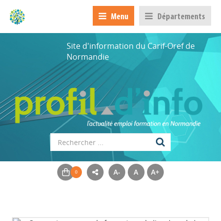
Menu
Départements
Site d'information du Carif-Oref de
Normandie
A-
A
A+