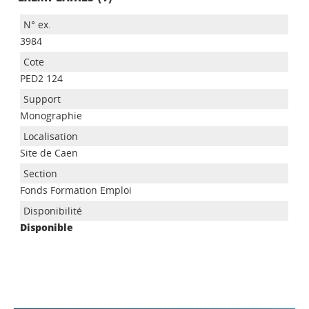
3984
PED2 124
Monographie
Site de Caen
Appels à projets
Fonds Formation Emploi
Disponible
Déposer une actu !
Accéder à son compte - (Se
déconnecter)