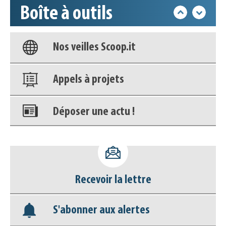
Boîte à outils
Base documentaire
Nos veilles Scoop.it
Appels à projets
Déposer une actu !
Accéder à son compte - (Se
déconnecter)
Base documentaire
Recevoir la lettre
Nos veilles Scoop.it
S'abonner aux alertes