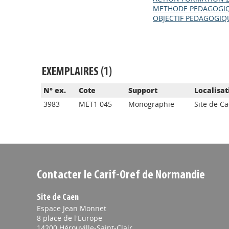
METHODE PEDAGOGIQ
OBJECTIF PEDAGOGIQ
EXEMPLAIRES (1)
N° ex.
Cote
Support
Localisat
3983
MET1 045
Monographie
Site de C
Contacter le Carif-Oref de Normandie
Site de Caen
Espace Jean Monnet
8 place de l'Europe
14200 Hérouville-Saint-Clair