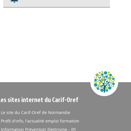
Nos veilles Scoop.it
Appels à projets
Les sites internet du Carif-Oref
Le site du Carif-Oref de Normandie
Profil d'info, l'actualité emploi formation
Information Prévention Illettrisme - IPI