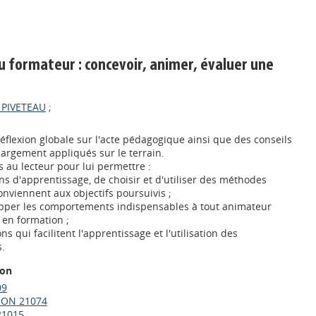
u formateur : concevoir, animer, évaluer une
 PIVETEAU
;
éflexion globale sur l'acte pédagogique ainsi que des conseils
largement appliqués sur le terrain.
s au lecteur pour lui permettre :
ons d'apprentissage, de choisir et d'utiliser des méthodes
nviennent aux objectifs poursuivis ;
opper les comportements indispensables à tout animateur
 en formation ;
ns qui facilitent l'apprentissage et l'utilisation des
.
ion
09
ION 21074
21015