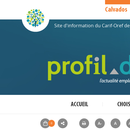
Calvados
Site d'information du Carif-Oref 
ACCUEIL
CHOI
A-
A