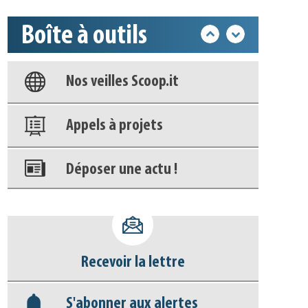
Boîte à outils
Base documentaire
Nos veilles Scoop.it
Appels à projets
Déposer une actu !
Accéder à son compte - (Se
déconnecter)
Recevoir la lettre
Base documentaire
S'abonner aux alertes