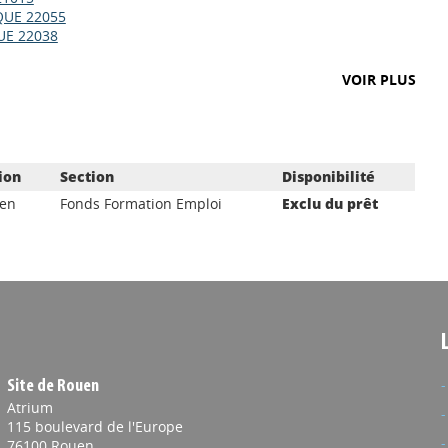
UE 22055
UE 22038
VOIR PLUS
ion
Section
Disponibilité
aen
Fonds Formation Emploi
Exclu du prêt
Site de Rouen
Atrium
115 boulevard de l'Europe
76100 Rouen