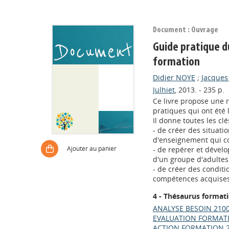
Document : Ouvrage
Guide pratique d
formation
Didier NOYE
;
Jacques
Julhiet
, 2013. - 235 p.
Ce livre propose une r
pratiques qui ont été 
Il donne toutes les clé
- de créer des situati
d'enseignement qui co
Ajouter au panier
- de repérer et dével
d'un groupe d'adultes
- de créer des conditio
compétences acquises
4 - Thésaurus format
ANALYSE BESOIN 210
EVALUATION FORMAT
ACTION FORMATION 