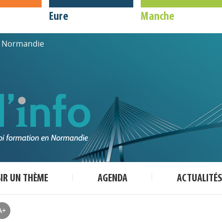
Eure
Manche
de Normandie
SIR UN THÈME
AGENDA
ACTUALITÉS
A+