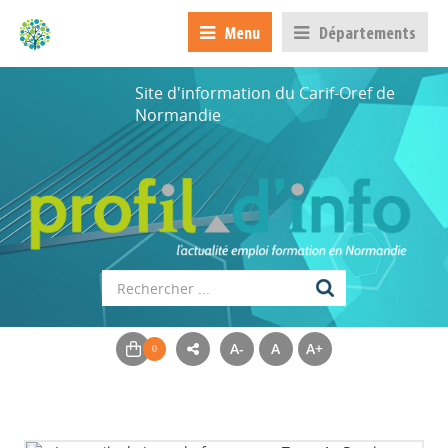
Menu
Départements
Site d'information du Carif-Oref de
Normandie
A-
A
A+