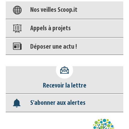
Nos veilles Scoop.it
Appels à projets
Déposer une actu !
Accéder à son compte - (Se
déconnecter)
Recevoir la lettre
Base documentaire
S'abonner aux alertes
Nos veilles Scoop.it
Appels à projets