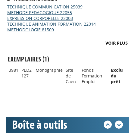
TECHNIQUE COMMUNICATION 25039
METHODE PEDAGOGIQUE 22055
EXPRESSION CORPORELLE 22003
TECHNIQUE ANIMATION FORMATION 22014
METHODOLOGIE 81509
VOIR PLUS
EXEMPLAIRES (1)
Appels à projets
3981
PED2
Monographie
Site
Fonds
Exclu
127
de
Formation
du
Caen
Emploi
prêt
Déposer une actu !
Accéder à son compte - (Se
déconnecter)
Boîte à outils
Base documentaire