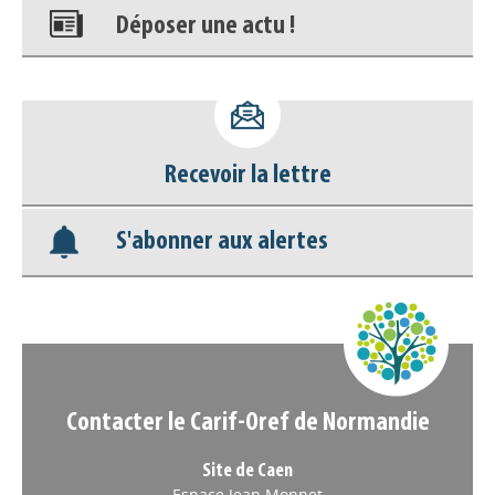
Déposer une actu !
Accéder à son compte - (Se
déconnecter)
Recevoir la lettre
Base documentaire
S'abonner aux alertes
Nos veilles Scoop.it
Appels à projets
Contacter le Carif-Oref de Normandie
Site de Caen
Espace Jean Monnet