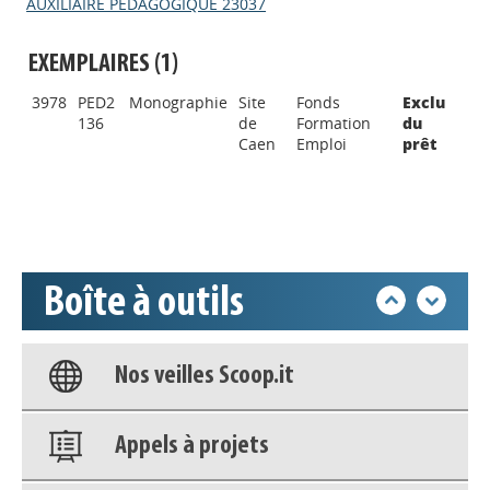
AUXILIAIRE PEDAGOGIQUE 23037
EXEMPLAIRES (1)
Appels à projets
3978
PED2
Monographie
Site
Fonds
Exclu
136
de
Formation
du
Caen
Emploi
prêt
Déposer une actu !
Accéder à son compte - (Se
déconnecter)
Boîte à outils
Base documentaire
Nos veilles Scoop.it
Appels à projets