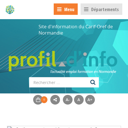
Menu
Départements
Site d'information du Carif-Oref de
Normandie
A-
A
A+