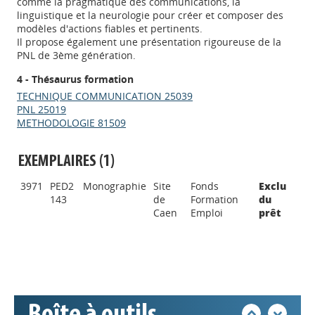
comme la pragmatique des communications, la
linguistique et la neurologie pour créer et composer des
modèles d'actions fiables et pertinents.
Il propose également une présentation rigoureuse de la
PNL de 3ème génération.
4 - Thésaurus formation
TECHNIQUE COMMUNICATION 25039
PNL 25019
METHODOLOGIE 81509
EXEMPLAIRES (1)
Appels à projets
3971
PED2
Monographie
Site
Fonds
Exclu
143
de
Formation
du
Caen
Emploi
prêt
Déposer une actu !
Accéder à son compte - (Se
déconnecter)