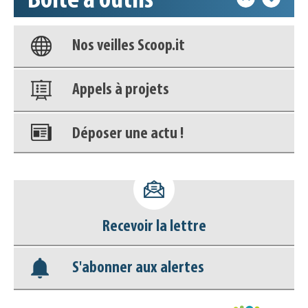
Boîte à outils
Base documentaire
Nos veilles Scoop.it
Appels à projets
Déposer une actu !
Accéder à son compte - (Se
déconnecter)
Recevoir la lettre
Base documentaire
S'abonner aux alertes
Nos veilles Scoop.it