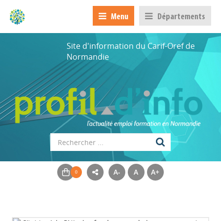
Menu
Départements
Site d'information du Carif-Oref de
Normandie
A-
A
A+