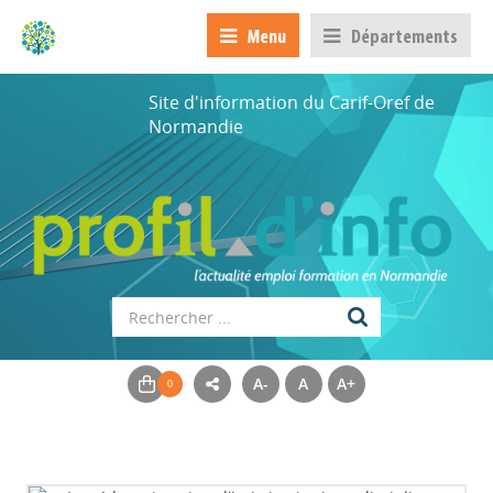
Menu
Départements
Site d'information du Carif-Oref de
Normandie
A-
A
A+