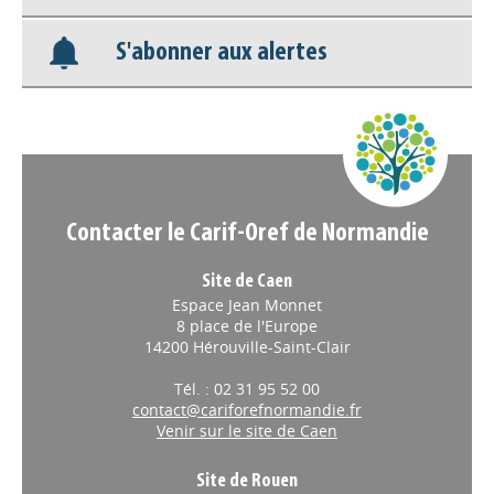
S'abonner aux alertes
Nos veilles Scoop.it
Appels à projets
Contacter le Carif-Oref de Normandie
Site de Caen
Espace Jean Monnet
8 place de l'Europe
14200 Hérouville-Saint-Clair
Tél. : 02 31 95 52 00
contact@cariforefnormandie.fr
Venir sur le site de Caen
Site de Rouen