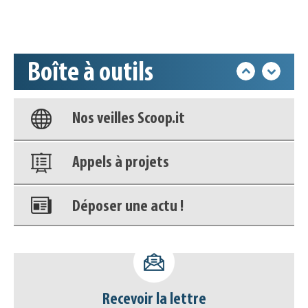
Accéder à son compte - (Se
déconnecter)
Boîte à outils
Base documentaire
Nos veilles Scoop.it
Appels à projets
Déposer une actu !
Accéder à son compte - (Se
déconnecter)
Recevoir la lettre
Base documentaire