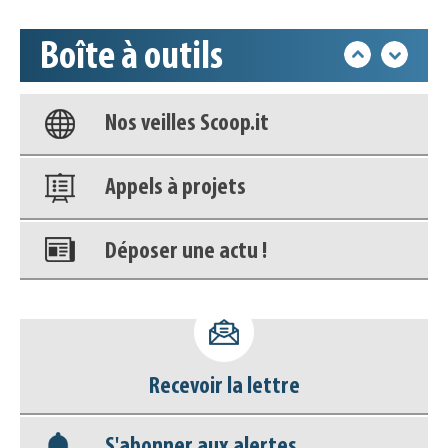
déconnecter)
Boîte à outils
Base documentaire
Nos veilles Scoop.it
Appels à projets
Déposer une actu !
Accéder à son compte - (Se
déconnecter)
Recevoir la lettre
Base documentaire
S'abonner aux alertes