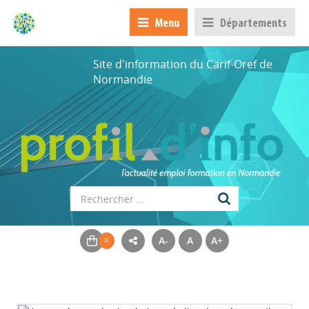
Menu
Départements
Site d'information du Carif-Oref de
Normandie
A-
A
A+