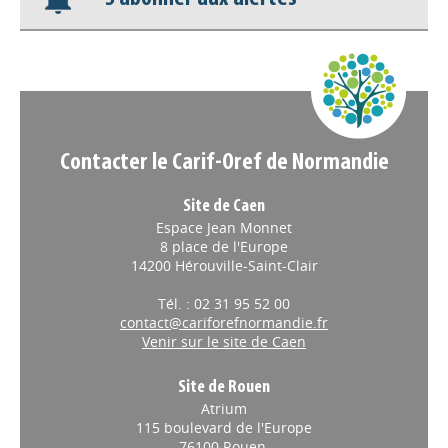
Nos veilles Scoop.it
Appels à projets
Contacter le Carif-Oref de Normandie
Site de Caen
Espace Jean Monnet
8 place de l'Europe
14200 Hérouville-Saint-Clair
Tél. : 02 31 95 52 00
contact@cariforefnormandie.fr
Venir sur le site de Caen
Site de Rouen
Atrium
115 boulevard de l'Europe
76100 Rouen