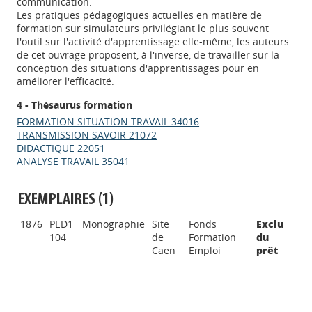
communication.
Les pratiques pédagogiques actuelles en matière de
formation sur simulateurs privilégiant le plus souvent
l'outil sur l'activité d'apprentissage elle-même, les auteurs
de cet ouvrage proposent, à l'inverse, de travailler sur la
conception des situations d'apprentissages pour en
améliorer l'efficacité.
4 - Thésaurus formation
FORMATION SITUATION TRAVAIL 34016
TRANSMISSION SAVOIR 21072
DIDACTIQUE 22051
ANALYSE TRAVAIL 35041
EXEMPLAIRES (1)
Appels à projets
1876
PED1
Monographie
Site
Fonds
Exclu
104
de
Formation
du
Caen
Emploi
prêt
Déposer une actu !
Accéder à son compte - (Se