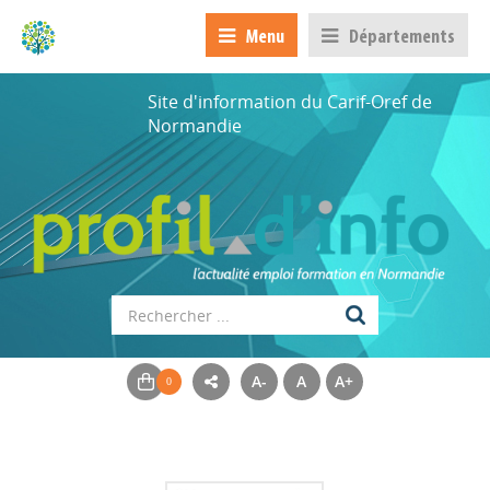
Menu
Départements
Site d'information du Carif-Oref de
Normandie
A-
A
A+