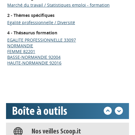
Marché du travail / Statistiques emploi - formation
2 - Thèmes spécifiques
Egalité professionnelle / Diversité
4 - Thésaurus formation
EGALITE PROFESSIONNELLE 33097
NORMANDIE
Appels à projets
FEMME 82201
BASSE-NORMANDIE 92004
HAUTE-NORMANDIE 92016
Déposer une actu !
Accéder à son compte - (Se
déconnecter)
Boîte à outils
Base documentaire
Nos veilles Scoop.it