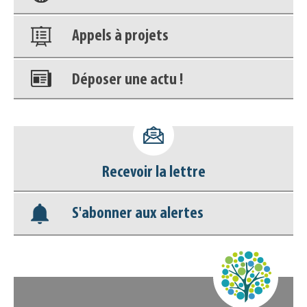
Appels à projets
Déposer une actu !
Accéder à son compte - (Se
déconnecter)
Recevoir la lettre
Base documentaire
S'abonner aux alertes
Nos veilles Scoop.it
Appels à projets