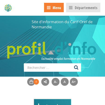
Menu
Départements
Site d'information du Carif-Oref de
Normandie
A-
A
A+