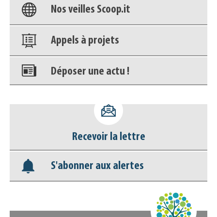
Nos veilles Scoop.it
Appels à projets
Déposer une actu !
Accéder à son compte - (Se
déconnecter)
Recevoir la lettre
Base documentaire
S'abonner aux alertes
Nos veilles Scoop.it
Appels à projets