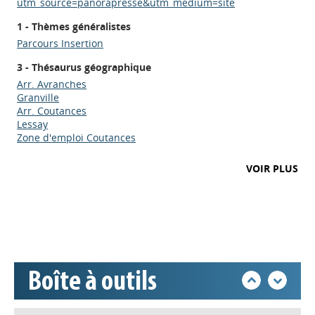
utm_source=panorapresse&utm_medium=site
1 - Thèmes généralistes
Parcours Insertion
3 - Thésaurus géographique
Arr. Avranches
Granville
Arr. Coutances
Lessay
Zone d'emploi Coutances
Appels à projets
VOIR PLUS
Déposer une actu !
Accéder à son compte - (Se
déconnecter)
Boîte à outils
Base documentaire