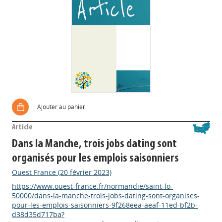
Ajouter au panier
Article
Dans la Manche, trois jobs dating sont
organisés pour les emplois saisonniers
Ouest France (20 février 2023)
https://www.ouest-france.fr/normandie/saint-lo-
50000/dans-la-manche-trois-jobs-dating-sont-organises-
pour-les-emplois-saisonniers-9f268eea-aeaf-11ed-bf2b-
d38d35d717ba?