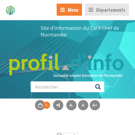
Menu
Départements
Site d'information du Carif-Oref de
Normandie
A-
A
A+