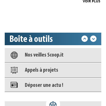
VOIR PLUS
Déposer une actu !
Accéder à son compte - (Se
déconnecter)
Boîte à outils
Base documentaire
Nos veilles Scoop.it
Appels à projets
Déposer une actu !
Accéder à son compte - (Se
déconnecter)