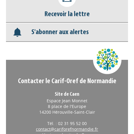
Recevoir la lettre
Base documentaire
S'abonner aux alertes
Nos veilles Scoop.it
Appels à projets
Contacter le Carif-Oref de Normandie
Site de Caen
Espace Jean Monnet
8 place de l'Europe
14200 Hérouville-Saint-Clair
Tél. : 02 31 95 52 00
contact@cariforefnormandie.fr