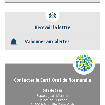
Accéder à son compte - (Se
déconnecter)
Recevoir la lettre
Base documentaire
S'abonner aux alertes
Nos veilles Scoop.it
Appels à projets
Contacter le Carif-Oref de Normandie
Site de Caen
Espace Jean Monnet
8 place de l'Europe
14200 Hérouville-Saint-Clair