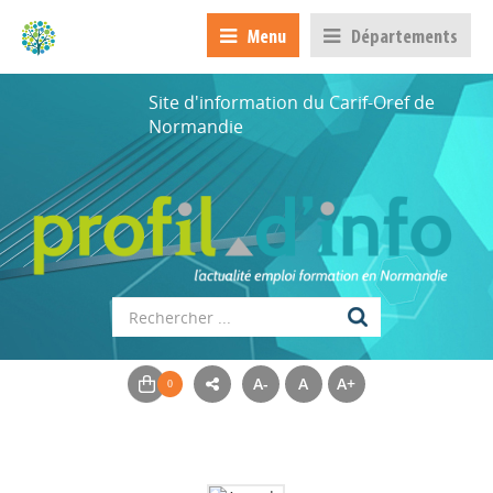
Menu
Départements
Site d'information du Carif-Oref de
Normandie
A-
A
A+