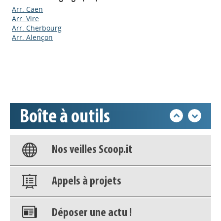
Arr. Caen
Appels à projets
Arr. Vire
Arr. Cherbourg
Arr. Alençon
Déposer une actu !
Accéder à son compte - (Se
déconnecter)
Boîte à outils
Base documentaire
Nos veilles Scoop.it
Appels à projets
Déposer une actu !