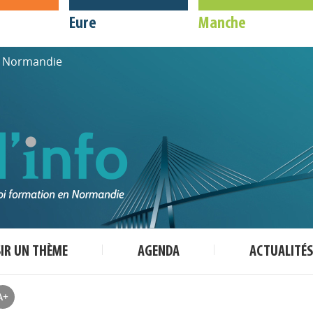
Eure
Manche
de Normandie
SIR UN THÈME
AGENDA
ACTUALITÉS
A+