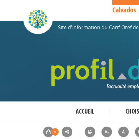
Calvados
Site d'information du Carif-Oref 
ACCUEIL
CHOI
A-
A