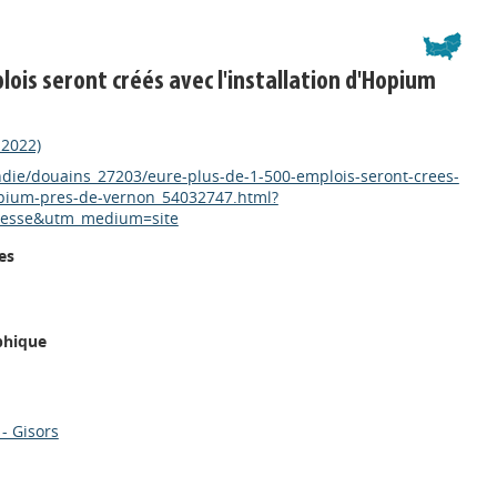
lois seront créés avec l'installation d'Hopium
 2022)
ndie/douains_27203/eure-plus-de-1-500-emplois-seront-crees-
hopium-pres-de-vernon_54032747.html?
resse&utm_medium=site
es
phique
- Gisors