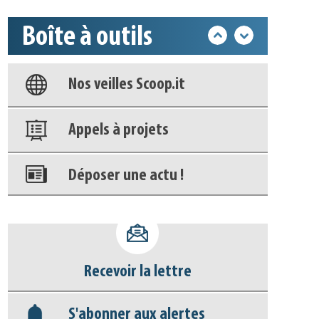
Boîte à outils
Base documentaire
Nos veilles Scoop.it
Appels à projets
Déposer une actu !
Accéder à son compte - (Se
déconnecter)
Recevoir la lettre
Base documentaire
S'abonner aux alertes