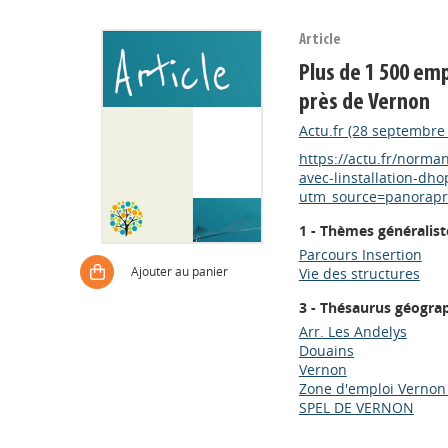
Article
Plus de 1 500 emp
près de Vernon
Actu.fr (28 septembre
https://actu.fr/norma
avec-linstallation-d
utm_source=panorap
1 - Thèmes généralist
Parcours Insertion
Ajouter au panier
Vie des structures
3 - Thésaurus géogra
Arr. Les Andelys
Douains
Vernon
Zone d'emploi Vernon 
SPEL DE VERNON