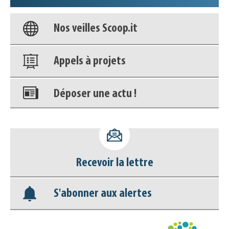
Nos veilles Scoop.it
Appels à projets
Déposer une actu !
Accéder à son compte - (Se
déconnecter)
Recevoir la lettre
Base documentaire
S'abonner aux alertes
Nos veilles Scoop.it