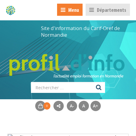
Menu
Départements
Site d'information du Carif-Oref de
Normandie
A-
A
A+