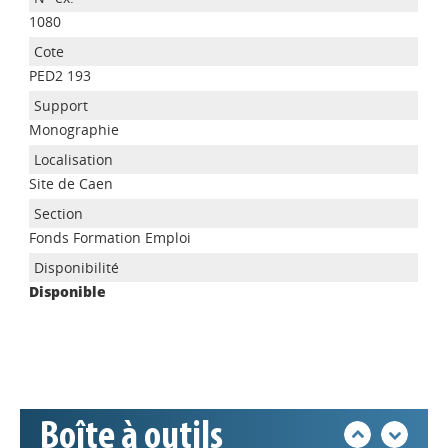
1080
PED2 193
Monographie
Site de Caen
Appels à projets
Fonds Formation Emploi
Disponible
Déposer une actu !
Accéder à son compte - (Se
déconnecter)
Boîte à outils
Base documentaire