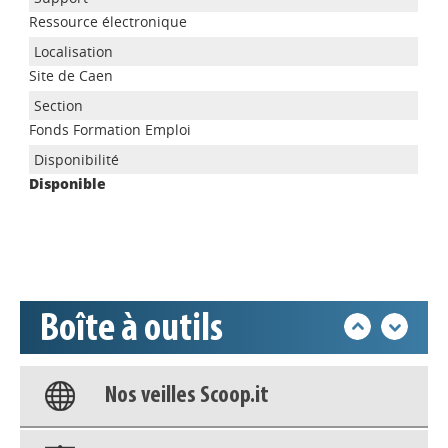
Ressource électronique
Site de Caen
Appels à projets
Fonds Formation Emploi
Disponible
Déposer une actu !
Accéder à son compte - (Se
déconnecter)
Boîte à outils
Base documentaire
Nos veilles Scoop.it