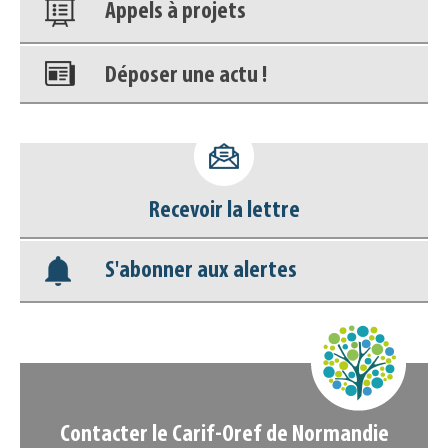
Appels à projets
Déposer une actu !
Accéder à son compte - (Se
déconnecter)
Recevoir la lettre
Base documentaire
S'abonner aux alertes
Nos veilles Scoop.it
Appels à projets
Contacter le Carif-Oref de Normandie