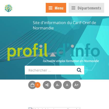
Menu
Départements
Site d'information du Carif-Oref de
Normandie
A-
A
A+