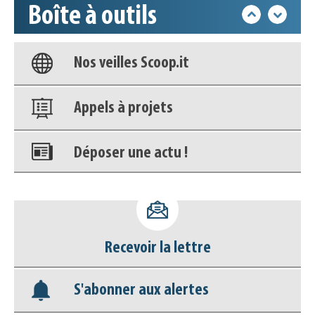
Boîte à outils
Base documentaire
Nos veilles Scoop.it
Appels à projets
Déposer une actu !
Accéder à son compte - (Se
déconnecter)
Recevoir la lettre
Base documentaire
S'abonner aux alertes
Nos veilles Scoop.it