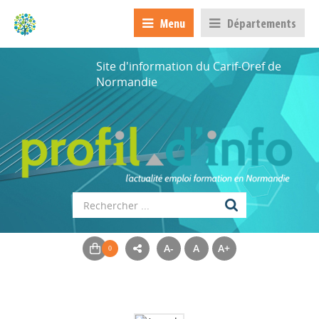
Menu
Départements
Site d'information du Carif-Oref de
Normandie
A-
A
A+