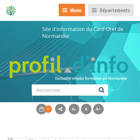
Menu
Départements
Site d'information du Carif-Oref de
Normandie
A-
A
A+