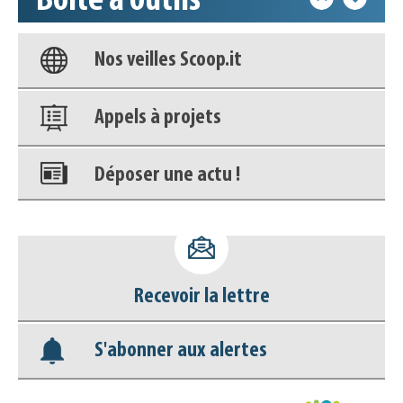
Boîte à outils
Base documentaire
Nos veilles Scoop.it
Appels à projets
Déposer une actu !
Accéder à son compte - (Se
déconnecter)
Recevoir la lettre
Base documentaire
S'abonner aux alertes
Nos veilles Scoop.it