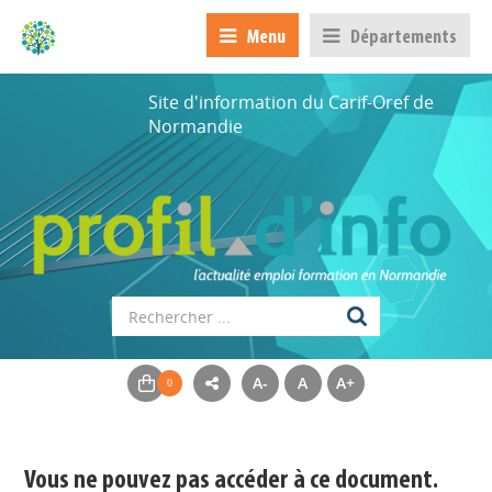
Menu
Départements
Site d'information du Carif-Oref de
Normandie
A-
A
A+
Appels à projets
Déposer une actu !
Vous ne pouvez pas accéder à ce document.