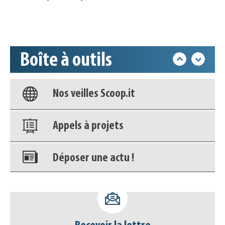
Accéder à son compte - (Se
déconnecter)
Boîte à outils
Base documentaire
Nos veilles Scoop.it
Appels à projets
Déposer une actu !
Accéder à son compte - (Se
déconnecter)