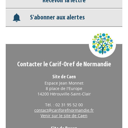
Recevoir la lettre
Base documentaire
S'abonner aux alertes
Nos veilles Scoop.it
Appels à projets
Contacter le Carif-Oref de Normandie
Site de Caen
Espace Jean Monnet
8 place de l'Europe
14200 Hérouville-Saint-Clair
Tél. : 02 31 95 52 00
contact@cariforefnormandie.fr
Venir sur le site de Caen