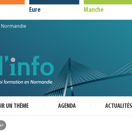
Eure
Manche
de Normandie
SIR UN THÈME
AGENDA
ACTUALITÉS
A+