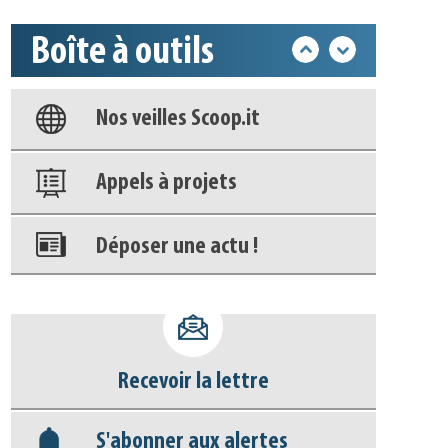
Boîte à outils
Base documentaire
Nos veilles Scoop.it
Appels à projets
Déposer une actu !
Accéder à son compte - (Se
déconnecter)
Recevoir la lettre
Base documentaire
S'abonner aux alertes