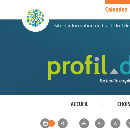
Calvados
Site d'information du Carif-Oref 
ACCUEIL
CHOI
A-
A