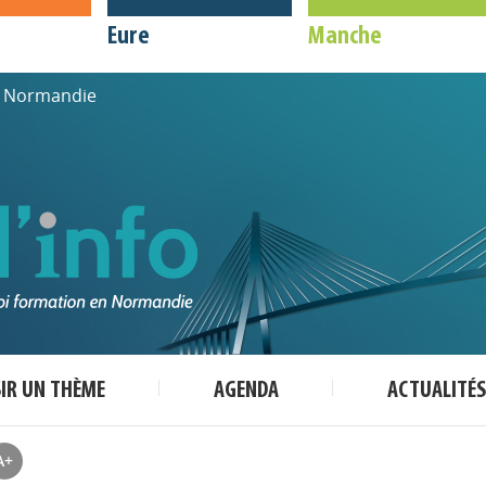
Eure
Manche
de Normandie
SIR UN THÈME
AGENDA
ACTUALITÉS
A+