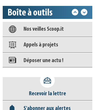
Boîte à outils
Base documentaire
Nos veilles Scoop.it
Appels à projets
Déposer une actu !
Accéder à son compte - (Se
déconnecter)
Recevoir la lettre
Base documentaire
S'abonner aux alertes