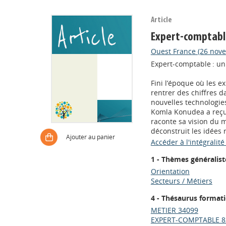
Article
Expert-comptable
Ouest France (26 nov
Expert-comptable : un
Fini l’époque où les e
rentrer des chiffres d
nouvelles technologies
Komla Konudea a reçu
raconte sa vision du mé
déconstruit les idées 
Ajouter au panier
Accéder à l'intégralité 
1 - Thèmes généralist
Orientation
Secteurs / Métiers
4 - Thésaurus format
METIER 34099
EXPERT-COMPTABLE 8