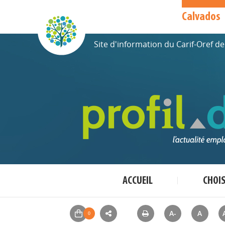
Calvados
Site d'information du Carif-Oref 
ACCUEIL
CHOI
A-
A