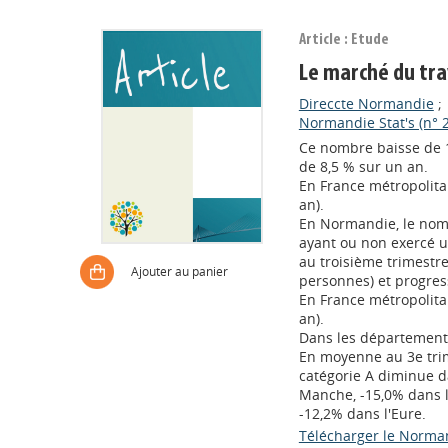
Article : Etude
Le marché du tra
Direccte Normandie
;
Normandie Stat's (n° 
Ce nombre baisse de 13
de 8,5 % sur un an.
En France métropolita
an).
En Normandie, le nom
ayant ou non exercé un
au troisième trimestre
Ajouter au panier
personnes) et progres
En France métropolita
an).
Dans les départemen
En moyenne au 3e tri
catégorie A diminue d
Manche, -15,0% dans l
-12,2% dans l'Eure.
Télécharger le Normand