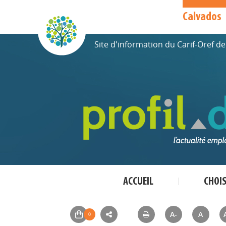
Calvados
Site d'information du Carif-Oref 
ACCUEIL
CHOI
A-
A