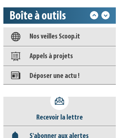
Boîte à outils
Base documentaire
Nos veilles Scoop.it
Appels à projets
Déposer une actu !
Accéder à son compte - (Se
déconnecter)
Recevoir la lettre
Base documentaire
S'abonner aux alertes