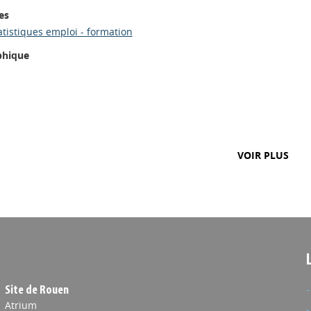
es
atistiques emploi - formation
phique
VOIR PLUS
Site de Rouen
Atrium