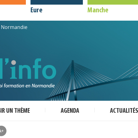
Eure
Manche
de Normandie
SIR UN THÈME
AGENDA
ACTUALITÉS
A+